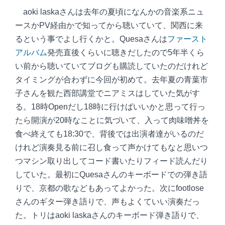
aoki laskaさんは去年の夏頃になんかの音楽系ニュ
ースかPV経由かで知ってから聴いていて、関西に来
るという事でよし行くかと。Quesaさんは
ファースト
アルバム
発売直後くらいに聴きだしたので5年半くら
い前から聴いていてブログも購読していたのだけれど
タイミングが合わずに今回が初めて。去年夏の青葉市
子さんを観た西部講堂でニアミスはしていた気がす
る。18時Openだし18時に行けばいいかと思って行っ
たら開演が20時なことに気づいて、入って肉味噌丼を
食べ終えても18:30で、背後では出演者達がいるのだ
けれど演奏見る前に召し食って声かけてもなと思いつ
つマシン取り出してコード書いたりフィード読んだり
していた。最初にQuesaさんのキーボードでの弾き語
りで、京都の歌などもあってよかった。次にfootlose
さんのギター弾き語りで、声もよくていい演奏だっ
た。トリはaoki laskaさんのキーボード弾き語りで、