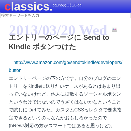
classics.
oqunoの日記/Blog
2013/03/20 Wed
エントリーのページに Send to
Kindle ボタンつけた
http://www.amazon.com/gp/sendtokindle/developers/
button
エントリーページの下の方です。自分のブログのエン
トリーをKindleに送りたいケースがあるとはあまり思
っていないけれど、他人に拡散するソーシャルボタン
というわけではないのでうざくはないかなということ
で試しにつけてみた。カスタムCSSセレクタで要素指
定できるというのもなんかおもしろかったので
(hNews対応の方がスマートではあると思うけど)。