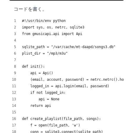
コードを書く。
#!/usr/bin/env python
import sys, os, netrc, sqlite3
from gmusicapi.api import Api
sqlite_path = "/var/cache/mt-daapd/songs3.db"
plist_dir = "/mp3/m3u"
def init():
    api = Api()
    (email, account, password) = netrc.netrc().hosts[
    logged_in = api.login(email, password)
    if not logged_in:
        api = None
    return api
def create_playlist(file_path, songs):
    f = open(file_path, 'w')
    conn = sqlite3.connect(sqlite_path)