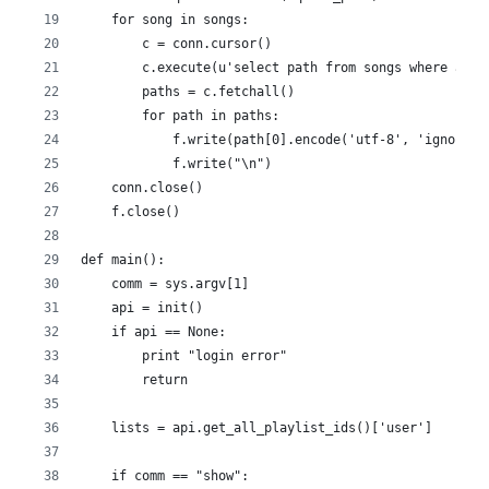
    for song in songs:
        c = conn.cursor()
        c.execute(u'select path from songs where arti
        paths = c.fetchall()
        for path in paths:
            f.write(path[0].encode('utf-8', 'ignore')
            f.write("\n")
    conn.close()
    f.close()
def main():
    comm = sys.argv[1]
    api = init()
    if api == None:
        print "login error"
        return
    lists = api.get_all_playlist_ids()['user']
    if comm == "show":