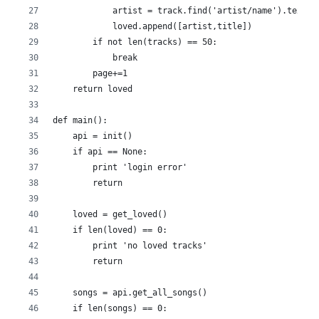
            artist = track.find('artist/name').text
            loved.append([artist,title])
        if not len(tracks) == 50:
            break
        page+=1
    return loved
def main():
    api = init()
    if api == None:
        print 'login error'
        return
    loved = get_loved()
    if len(loved) == 0:
        print 'no loved tracks'
        return
    songs = api.get_all_songs()
    if len(songs) == 0: