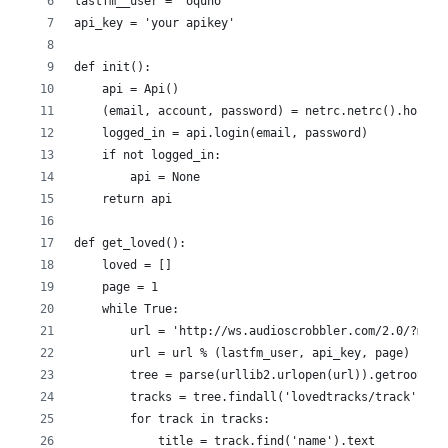
lastfm__user = 'oquno'
api_key = 'your apikey'
def init():
    api = Api()
    (email, account, password) = netrc.netrc().hosts[
    logged_in = api.login(email, password)
    if not logged_in:
        api = None
    return api
def get_loved():
    loved = []
    page = 1
    while True:
        url = 'http://ws.audioscrobbler.com/2.0/?meth
        url = url % (lastfm_user, api_key, page)
        tree = parse(urllib2.urlopen(url)).getroot()
        tracks = tree.findall('lovedtracks/track')
        for track in tracks:
            title = track.find('name').text