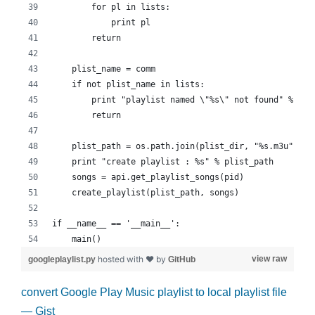
        for pl in lists:
            print pl
        return
    plist_name = comm
    if not plist_name in lists:
        print "playlist named \"%s\" not found" % pli
        return
    plist_path = os.path.join(plist_dir, "%s.m3u" % p
    print "create playlist : %s" % plist_path
    songs = api.get_playlist_songs(pid)
    create_playlist(plist_path, songs)
if __name__ == '__main__':
    main() 
hosted with ❤ by
view raw
googleplaylist.py
GitHub
convert Google Play Music playlist to local playlist file
— Gist