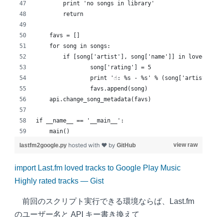
        print 'no songs in library'
        return
    favs = []
    for song in songs:
        if [song['artist'], song['name']] in loved:
                song['rating'] = 5
                print '☝: %s - %s' % (song['artist'],
                favs.append(song)
    api.change_song_metadata(favs) 
if __name__ == '__main__':
    main() 
hosted with ❤ by
view raw
lastfm2google.py
GitHub
import Last.fm loved tracks to Google Play Music
Highly rated tracks — Gist
前回のスクリプト実行できる環境ならば、Last.fm
のユーザー名と API キー書き換えて