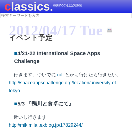
classics.
oqunoの日記/Blog
2012/04/17 Tue
イベント予定
■
4/21-22 International Space Apps
Challenge
行きます。ついでに
roll
とかも行けたら行きたい。
http://spaceappschallenge.org/location/university-of-
tokyo
■
5/3 『鴨川と食卓にて』
近いし行きます
http://mikimilai.exblog.jp/17829244/