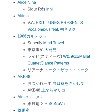
Alice Nine
Sigur Rós
Inni
Altima
V.A.
EXIT TUNES PRESENTS
Vocalonexus feat. 初音ミク
1966カルテット
Superfly
Mind Travel
東京事変
大発見
ライヒ(スティーヴ)
Wtc 9/11/Mallet
Quartet/Dance Patterns
リアーナ
トーク・ザット・トーク
AKB48
おつかれーず
向日葵をさがして
AKB48
上からマリコ
Aimer（エメ）
細野晴臣
HoSoNoVa
陰陽座