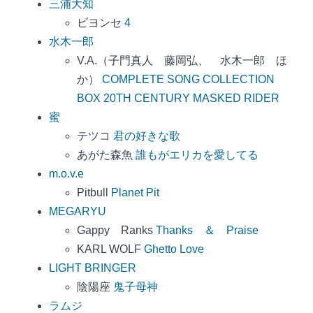
三浦大知
ビヨンセ
4
水木一郎
V.A.（子門真人 藤岡弘、 水木一郎 ほ
か）
COMPLETE SONG COLLECTION
BOX 20TH CENTURY MASKED RIDER
蜜
テツコ
君の好きな歌
あがた森魚
誰もがエリカを愛してる
m.o.v.e
Pitbull
Planet Pit
MEGARYU
Gappy Ranks
Thanks ＆ Praise
KARL WOLF
Ghetto Love
LIGHT BRINGER
陰陽座
鬼子母神
ラムジ