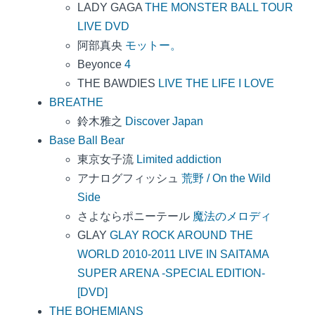
LADY GAGA
THE MONSTER BALL TOUR
LIVE DVD
阿部真央
モットー。
Beyonce
4
THE BAWDIES
LIVE THE LIFE I LOVE
BREATHE
鈴木雅之
Discover Japan
Base Ball Bear
東京女子流
Limited addiction
アナログフィッシュ
荒野 / On the Wild
Side
さよならポニーテール
魔法のメロディ
GLAY
GLAY ROCK AROUND THE
WORLD 2010-2011 LIVE IN SAITAMA
SUPER ARENA -SPECIAL EDITION-
[DVD]
THE BOHEMIANS