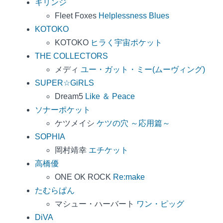
キリンジ
Fleet Foxes
Helplessness Blues
KOTOKO
KOTOKO
ヒラく宇宙ポケット
THE COLLECTORS
メディ
ユー・ガット・ミー(ムーヴィング)
SUPER☆GiRLS
Dream5
Like ＆ Peace
ソナーポケット
ケツメイシ
ケツの穴 ～応用篇～
SOPHIA
岡村靖幸
エチケット
高橋優
ONE OK ROCK
Re:make
たむらぱん
マシュー・ハーバート
ワン・ピッグ
DiVA