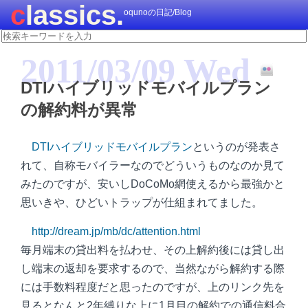
classics.
oqunoの日記/Blog
2011/03/09 Wed
DTIハイブリッドモバイルプラン
の解約料が異常
DTIハイブリッドモバイルプラン
というのが発表さ
れて、自称モバイラーなのでどういうものなのか見て
みたのですが、安いしDoCoMo網使えるから最強かと
思いきや、ひどいトラップが仕組まれてました。
http://dream.jp/mb/dc/attention.html
毎月端末の貸出料を払わせ、その上解約後には貸し出
し端末の返却を要求するので、当然ながら解約する際
には手数料程度だと思ったのですが、上のリンク先を
見るとなんと2年縛りな上に1月目の解約での通信料合