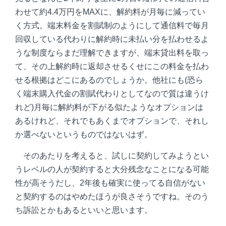
わせて約4.4万円をMAXに、解約料が月毎に減ってい
く方式。端末料金を割賦制のようにして通信料で毎月
回収している代わりに解約時に未払い分を払わせるよ
うな制度ならまだ理解できますが、端末貸出料を取っ
て、その上解約時に返却させるくせにこの料金を払わ
せる根拠はどこにあるのでしょうか。他社にも(恐ら
く端末購入代金の割賦代わりとしてなので質は違うけ
れど)月毎に解約料が下がる似たようなオプションは
あるけれど、それでもあくまでオプションで、それし
か選べないというものではないはず。
そのあたりを考えると、試しに契約してみようとい
うレベルの人が契約すると大分残念なことになる可能
性が高そうだし、2年後も確実に使ってる自信がない
と契約するのはやめたほうが良さそうですね。そのう
ち訴訟とかもあるといいと思います。