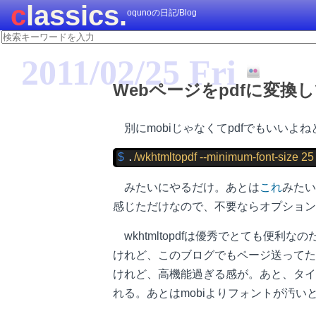
classics.
oqunoの日記/Blog
2011/02/25 Fri
Webページをpdfに変換して
別にmobiじゃなくてpdfでもいい
$ 
/wkhtmltopdf --minimum-font-size 25 
.
みたいにやるだけ。あとは
これ
みたい
感じただけなので、不要ならオプション
wkhtmltopdfは優秀でとても便
けれど、このブログでもページ送ってた
けれど、高機能過ぎる感が。あと、タイト
れる。あとはmobiよりフォントが汚い