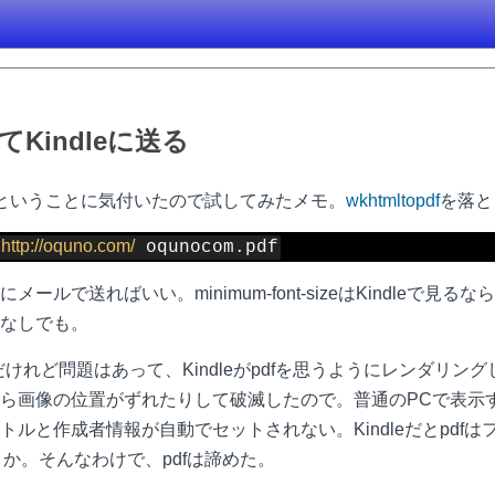
Kindleに送る
よねということに気付いたので試してみたメモ。
wkhtmltopdf
を落と
http:/
/oquno.com/
 oqunocom.pdf
にメールで送ればいい。minimum-font-sizeはKindle
なしでも。
利なのだけれど問題はあって、Kindleがpdfを思うようにレンダ
ら画像の位置がずれたりして破滅したので。普通のPCで表示す
ルと作成者情報が自動でセットされない。Kindleだとpdf
とか。そんなわけで、pdfは諦めた。