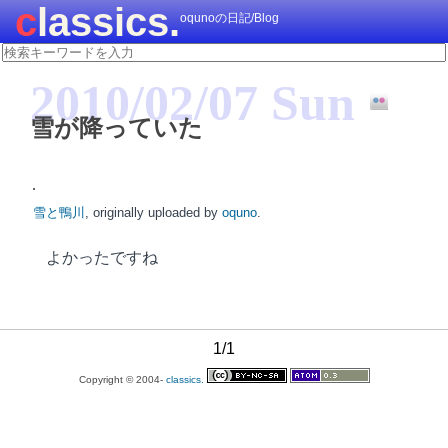
classics.
oqunoの日記/Blog
2010/02/07 Sun
雪が降っていた
雪と鴨川
, originally uploaded by
oquno
.
よかったですね
1/1
Copyright © 2004-
classics.