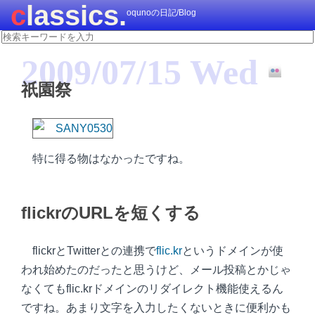
classics.
oqunoの日記/Blog
2009/07/15 Wed
祇園祭
特に得る物はなかったですね。
flickrのURLを短くする
flickrとTwitterとの連携で
flic.kr
というドメインが使
われ始めたのだったと思うけど、メール投稿とかじゃ
なくてもflic.krドメインのリダイレクト機能使えるん
ですね。あまり文字を入力したくないときに便利かも