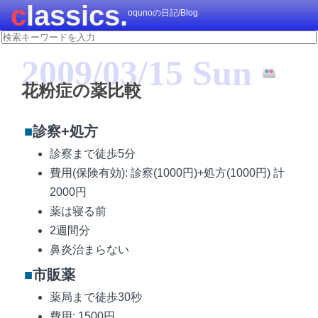
classics.
oqunoの日記/Blog
2009/03/15 Sun
花粉症の薬比較
■
診察+処方
診察まで徒歩5分
費用(保険有効): 診察(1000円)+処方(1000円) 計
2000円
薬は寝る前
2週間分
鼻炎治まらない
■
市販薬
薬局まで徒歩30秒
費用: 1500円