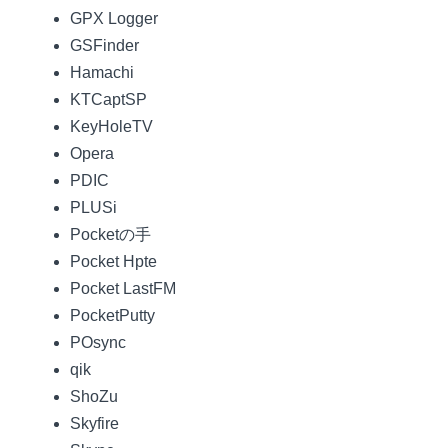
GPX Logger
GSFinder
Hamachi
KTCaptSP
KeyHoleTV
Opera
PDIC
PLUSi
Pocketの手
Pocket Hpte
Pocket LastFM
PocketPutty
POsync
qik
ShoZu
Skyfire