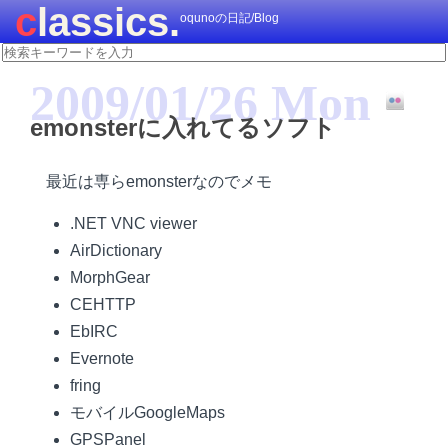
classics.
oqunoの日記/Blog
2009/01/26 Mon
emonsterに入れてるソフト
最近は専らemonsterなのでメモ
.NET VNC viewer
AirDictionary
MorphGear
CEHTTP
EbIRC
Evernote
fring
モバイルGoogleMaps
GPSPanel