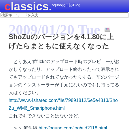
classics.
oqunoの日記/Blog
2009/01/20 Tue
ShoZuのバージョンを4.1.80に上
げたらまともに使えなくなった
とりあえずflickrのアップロード時のプレビューがお
かしくなったり、アップロード終わったって表示され
てもアップロードされてなかったりする。前のバージ
ョンのインストーラーが手元にないのでもし持ってる
人はください。
http://www.4shared.com/file/79891812/6e5e4813/Sho
Zu_WM6_Smartphone.html
これでもできないことはないけど。
＞＞ 解決編
http://oquno.com/log/eid2118.html