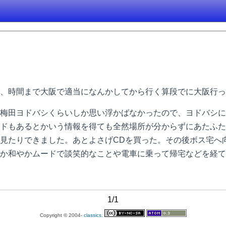
、時間まで大阪で適当になんかしてから行く算段でに大阪行っ
梅田ヨドバシくらいしか思い浮かばなかったので、ヨドバシに
もあるとかいう情報を得ても全然場所が分からずにあたふたしてた
見たりできました。あとよさげCDを買った。その後ボス宅へ
か和やかムードで談笑的なことや電車に乗って帰宅などを経て
1/1
Copyright © 2004-
classics.