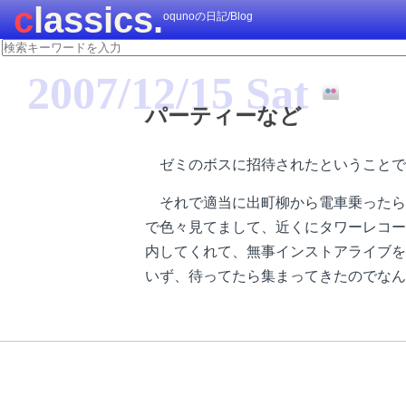
classics.
oqunoの日記/Blog
2007/12/15 Sat
パーティーなど
ゼミのボスに招待されたということで
それで適当に出町柳から電車乗ったら
で色々見てまして、近くにタワーレコード
内してくれて、無事インストアライブを
いず、待ってたら集まってきたのでなん