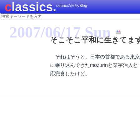
classics.
oqunoの日記/Blog
2007/06/17 Sun
そこそこ平和に生きてま
それはそうと、日本の首都である東京と
に乗り込んできたmozurinと某宇治人
応完食したけど。