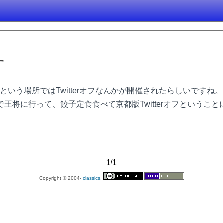
す
いう場所ではTwitterオフなんかが開催されたらしいです
とで王将に行って、餃子定食食べて京都版Twitterオフという
1/1
Copyright © 2004-
classics.