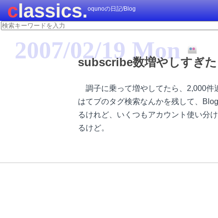
classics.
oqunoの日記/Blog
2007/02/19 Mon
subscribe数増やしすぎた
調子に乗って増やしてたら、2,000件近
はてブのタグ検索なんかを残して、Blog
るけれど、いくつもアカウント使い分け
るけど。