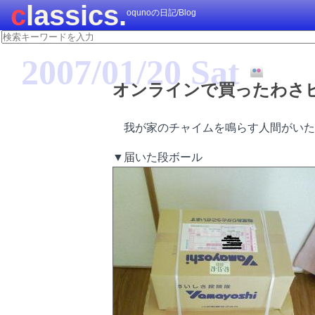
classics.
oqunoの日記/Blog
2007/01/20 Sat
オンラインで買ったわさ
我が家のチャイムを鳴らす人間がいた
▼届いた段ボール