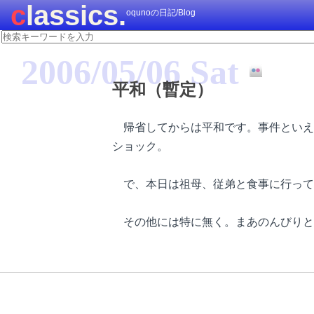
classics.
oqunoの日記/Blog
2006/05/06 Sat
平和（暫定）
帰省してからは平和です。事件といえば
ショック。
で、本日は祖母、従弟と食事に行って
その他には特に無く。まあのんびりと