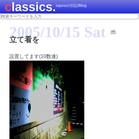
classics.
oqunoの日記/Blog
2005/10/15 Sat
立て看を
設置してます(10数連)