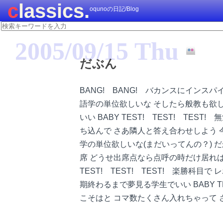
classics.
oqunoの日記/Blog
2005/09/15 Thu
だぶん
BANG! BANG! バカンスにイン
語学の単位欲しいな そしたら般教も欲
いい BABY TEST! TEST! TES
ち込んで さあ隣人と答え合わせしよう 
学の単位欲しいな(まだいってんの？) 
席 どうせ出席点なら点呼の時だけ居ればいい
TEST! TEST! TEST! 楽勝
期終わるまで夢見る学生でいい BABY TES
こそはと コマ数たくさん入れちゃって