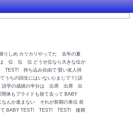
ル握りしめ カリカリやってた 去年の夏
は 位 位 位 どうせ位なら大きな位が
ST! TEST! 持ち込み自由で 賢い友人持
うちの回生にはいない(♪まじで？) 語
も 語学の成績の半分は 出席 出席 出
 世間体もプライドも捨て去って BABY
通りになんか進まない それが前期の単位 前
ABY TEST! TEST! TEST! 後期