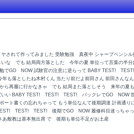
スパイヤされて作ってみました 受験勉強 真夜中 シャープペンシ
しいな でも 結局両方落とした 今年の夏 単位って言葉の半分
T! 無勉でGO NOW 試験官の注意に逆らって BABY TEST! TE
今年も落としたね木村くん 当たり前だよ前田さん 前田さんなんて
だから再履に行かなきゃ でも 結局また落としそう 来年の夏
 BABY TEST! TEST! TEST! バックレでGO NOW
科目で レポート書くの忘れちゃって もう単位なんて後期調達 計画
T! TEST! TEST! 後期でGO NOW 履修科目迷っちゃって B
 さあ般教は基本無出席 で 後期も単位不足がお土産