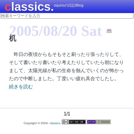
classics.
oqunoの日記/Blog
2005/08/20 Sat
机
昨日の夜頃からもそもそと刷ったり張ったりして、
そして書いたり書いたり考えたりしていたら朝になり
まして、太陽光線が私の生命を蝕んでいくのが怖かっ
たので中断しました。丁度いい疲れ具合でしたし。
続きを読む
1/1
Copyright © 2004-
classics.