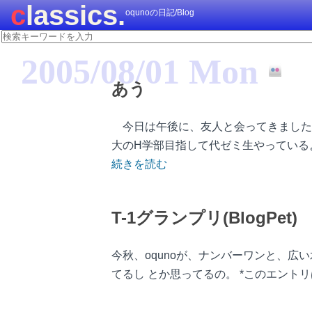
classics.
oqunoの日記/Blog
2005/08/01 Mon
あう
今日は午後に、友人と会ってきました
大のH学部目指して代ゼミ生やっている
続きを読む
T-1グランプリ(BlogPet)
今秋、oqunoが、ナンバーワンと、広
てるし とか思ってるの。 *このエント