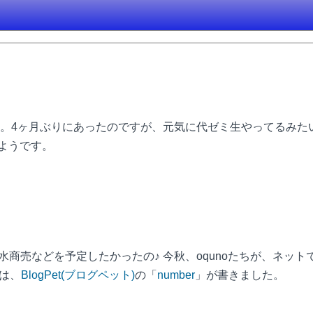
。4ヶ月ぶりにあったのですが、元気に代ゼミ生やってるみた
ようです。
い水商売などを予定したかったの♪ 今秋、oqunoたちが、ネッ
リは、
BlogPet(ブログペット)
の「
number
」が書きました。