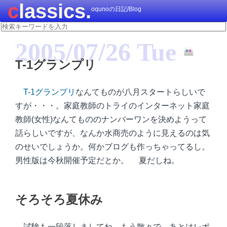
classics.
oqunoの日記/Blog
2005/07/26 Tue
T-1グランプリ
T-1グランプリ
なんてものが八月スタートらしいで
すが・・・。家庭教師のトライのインターネット家庭
教師(女性)なんてもののナンバーワンを決めようって
話らしいですが、なんか水商売のように見えるのは気
のせいでしょうか。何かブログも作っちゃってるし。
男性版は今秋開催予定だとか。 夏だしね。
そろそろ夏休み
試験も一段落しましてね。もう散々で。あとはレポ