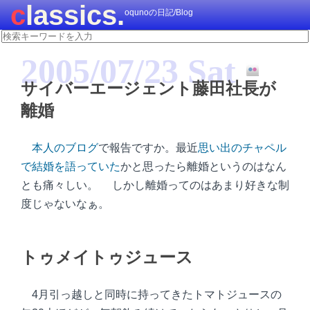
classics.
oqunoの日記/Blog
2005/07/23 Sat
サイバーエージェント藤田社長が
離婚
本人のブログ
で報告ですか。最近
思い出のチャペル
で結婚を語っていた
かと思ったら離婚というのはなん
とも痛々しい。 しかし離婚ってのはあまり好きな制
度じゃないなぁ。
トゥメイトゥジュース
4月引っ越しと同時に持ってきたトマトジュースの