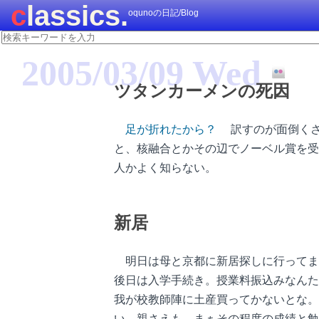
classics.
oqunoの日記/Blog
2005/03/09 Wed
ツタンカーメンの死因
足が折れたから？
訳すのが面倒くさ
と、核融合とかその辺でノーベル賞を受賞し
人かよく知らない。
新居
明日は母と京都に新居探しに行ってま
後日は入学手続き。授業料振込みなんた
我が校教師陣に土産買ってかないとな
い。親さえも。まぁその程度の成績と勉