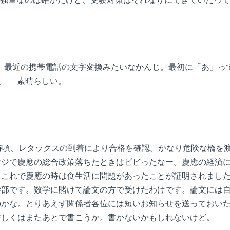
最近の携帯電話の文字変換みたいなかんじ。最初に「あ」っ
or。 素晴らしい。
時頃、レタックスの到着により合格を確認。かなり危険な橋を
マジで慶應の総合政策落ちたときはビビったなー。慶應の経済
。これで慶應の時は食生活に問題があったことが証明されまし
学部です。数学に賭けて論文の方で受けたわけです。論文には
のかな。とりあえず関係者各位には短いお知らせを送っておい
詳しくはまたあとで書こうか。書かないかもしれないけど。