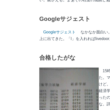
Googleサジェスト
Googleサジェスト
なかなか面白い。
上に出てきた。「l」を入れればlivedo
合格したがな
15
た。
けど
経済
った
な。