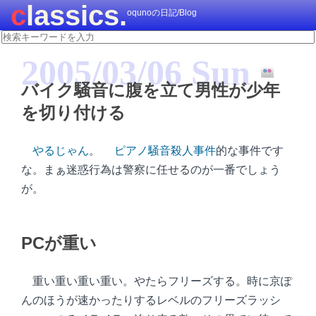
classics.
oqunoの日記/Blog
2005/03/06 Sun
バイク騒音に腹を立て男性が少年
を切り付ける
やるじゃん
。
ピアノ騒音殺人事件
的な事件です
な。まぁ迷惑行為は警察に任せるのが一番でしょう
が。
PCが重い
重い重い重い重い。やたらフリーズする。時に京ぽ
んのほうが速かったりするレベルのフリーズラッシ