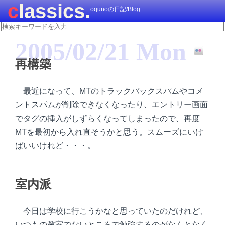
classics.
oqunoの日記/Blog
2005/02/21 Mon
再構築
最近になって、MTのトラックバックスパムやコメ
ントスパムが削除できなくなったり、エントリー画面
でタグの挿入がしずらくなってしまったので、再度
MTを最初から入れ直そうかと思う。スムーズにいけ
ばいいけれど・・・。
室内派
今日は学校に行こうかなと思っていたのだけれど、
いつもの教室でないところで勉強するのがなんとなく