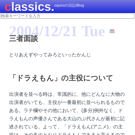
classics.
oqunoの日記/Blog
2004/12/21 Tue
三者面談
とりあえずやってみろといったかんじ
「ドラえもん」の主役について
出演者を並べる時は、常識的に、他にどんなに大物の
出演者がいても、主役が一番最初に並べられるもので
ある。ラテ欄やその他において、(多分)例外なく、ド
ラえもんの声優さんである大山のぶ代さんが最初に記
述されている。よって、「ドラえもん(アニメ)」の主
役は、その名のとおりドラえもんであると言えるので