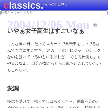
classics.
oqunoの日記/Blog
2004/12/06 Mon
いやぁ女子高生はすごいなぁ
こんな寒い日にだってスカートで自転車をこいでるな
んて本当にすごすぎ。 スカートの下にジャージチック
なのをはいているのもいるけれど。 でも高校側もよく
やるよなぁ。 自分が女だったら反乱を起こしていたか
もしれない。
変調
模試を受けて、帰ってしばらくしたら、睡眠不足のた
め眠たくなったのでベッドに倒れこんだら、12時まで