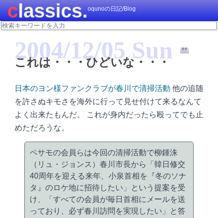
classics.
oqunoの日記/Blog
2004/12/05 Sun
これは・・・ひどいな・・・
日本のヨン様ファンクラブが春川で清掃活動
他の追随
を許さぬキモさを海外に行って見せ付けて来るなんて
よく出来たもんだ。 これが身内だったら殴ってでも止
めただろうな。
ペサモの会員らは今回の清掃活動で柳鍾洙
（リュ・ジョンス）春川市長から「韓日修交
40周年を迎える来年、小泉首相を『冬のソナ
タ』のロケ地に招待したい」という提案を受
け、「すべての会員が毎日首相にメールを送
っており、必ず春川訪問を実現したい」と答