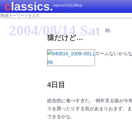
classics.
oqunoの日記/Blog
2004/08/14 Sat
猿だけど…
ズームないから
4日目
総合的に食べすぎた。 例年見る猿が今
スを買ったりする気があまりおきず、ま
できるかな。