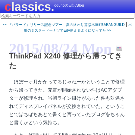
classics.
oqunoの日記/Blog
|
<< 『パラード』リリース記念ツアー 夏の終わり篇@木屋町UrBANGUILD
出
町のミスタードーナツでEdy使えるようになってた >>
2015/08/24 Mon
ThinkPad X240 修理から帰ってき
た
ほぼ一ヶ月かかってるじゃねーかということで修理
から帰ってきた。充電が開始されない件はACアダプ
ターが修理され、当初ライン掛けがあった件も対処さ
れてディスプレイパネルが交換されていた。というこ
とでぼちぼちあとで書くと言っていたブログをちゃん
と書くかという気持ち。