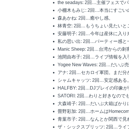
the seadays: 2回…主催フェ
小棚木もみじ: 2回…本当にすご
森あかね: 2回…癒やし感。
林青空: 2回…もうちょい見たいと
安藤明子: 2回…今年は産休に入
私の思い出: 2回…パーティー感
Manic Sheep: 2回…台湾か
池間由布子: 2回…ライブ情報を
Yogee New Waves: 2
アナ: 2回…セカロイ軍団。まだ
シャムキャッツ: 2回…安定感ある
HALFBY: 2回…DJプレイの印象
SATORI: 2回…わりと好きな
大森靖子: 2回…だいぶ大箱ばか
畳野彩加: 2回…ホームはHome
青葉市子: 2回…なんとか関西で見
ザ・シックスブリッツ: 2回…ラ