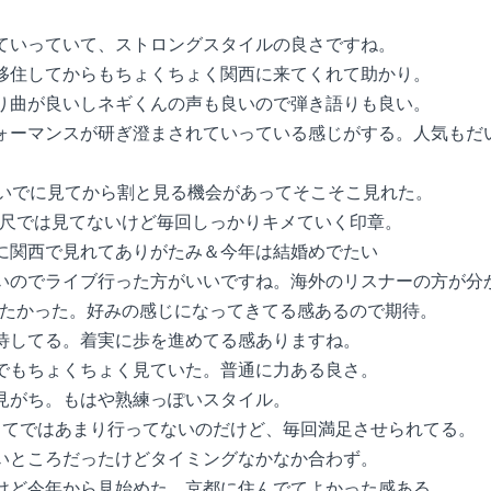
っていっていて、ストロングスタイルの良さですね。
に移住してからもちょくちょく関西に来てくれて助かり。
はり曲が良いしネギくんの声も良いので弾き語りも良い。
フォーマンスが研ぎ澄まされていっている感じがする。人気も
 6回…SFMついでに見てから割と見る機会があってそこそこ見れた。
…あまり長尺では見てないけど毎回しっかりキメていく印章。
的に関西で見れてありがたみ＆今年は結婚めでたい
しいのでライブ行った方がいいですね。海外のリスナーの方が分
っと見たかった。好みの感じになってきてる感あるので期待。
期待してる。着実に歩を進めてる感ありますね。
ロでもちょくちょく見ていた。普通に力ある良さ。
で見がち。もはや熟練っぽいスタイル。
目当てではあまり行ってないのだけど、毎回満足させられてる。
たいところだったけどタイミングなかなか合わず。
たけど今年から見始めた。京都に住んでてよかった感ある。