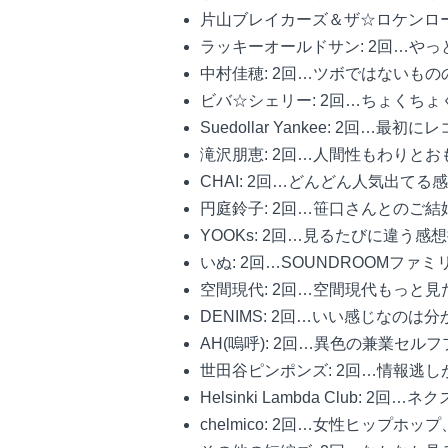
片山ブレイカーズ＆ザ☆ロケンロー
ラッキーオールドサン: 2回…や
中村佳穂: 2回…ツボではないも
ビバ☆シェリー: 2回…ちょくち
Suedollar Yankee: 2回
滝沢朋恵: 2回…人間性もわりと
CHAI: 2回…どんどん人気出て
円庭鈴子: 2回…笹口さんとのご
YOOKs: 2回…見るたびに違
いぬ: 2回…SOUNDROOMファミ
空間現代: 2回…空間現代もっと
DENIMS: 2回…いい感じなの
AH(嗚呼): 2回…異色の兼業セ
世田谷ピンポンズ: 2回…情報逃
Helsinki Lambda Clu
chelmico: 2回…女性ヒッ