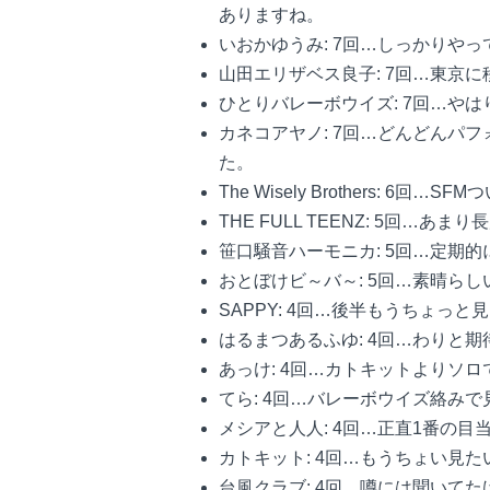
ありますね。
いおかゆうみ: 7回…しっかりや
山田エリザベス良子: 7回…東京
ひとりバレーボウイズ: 7回…や
カネコアヤノ: 7回…どんどんパ
た。
The Wisely Brothers:
THE FULL TEENZ: 5回
笹口騒音ハーモニカ: 5回…定期
おとぼけビ～バ～: 5回…素晴ら
SAPPY: 4回…後半もうちょ
はるまつあるふゆ: 4回…わりと
あっけ: 4回…カトキットよりソ
てら: 4回…バレーボウイズ絡み
メシアと人人: 4回…正直1番の
カトキット: 4回…もうちょい見
台風クラブ: 4回…噂には聞いて