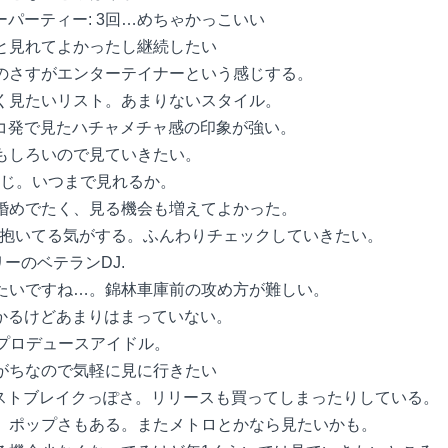
パーティー: 3回…めちゃかっこいい
っと見れてよかったし継続したい
ののさすがエンターテイナーという感じする。
ょく見たいリスト。あまりないスタイル。
…最初にレコ発で見たハチャメチャ感の印象が強い。
おもしろいので見ていきたい。
る感じ。いつまで見れるか。
結婚めでたく、見る機会も増えてよかった。
う感想抱いてる気がする。ふんわりチェックしていきたい。
リーのベテランDJ.
見たいですね…。錦林車庫前の攻め方が難しい。
は分かるけどあまりはまっていない。
ルフプロデュースアイドル。
しがちなので気軽に見に行きたい
b: 2回…ネクストブレイクっぽさ。リリースも買ってしまったりしている。
プホップ、ポップさもある。またメトロとかなら見たいかも。