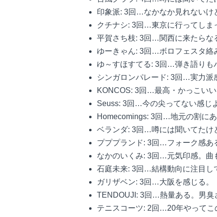
印象派: 3回…なかなか見れない
クチナシ: 3回…東京に行ってし
平賀さち枝: 3回…関西に来たら
ゆーきゃん: 3回…ボロフェスタ
ゆ～すほすてる: 3回…弾き語り
シンガロンパレード: 3回…実力派
KONCOS: 3回…最高・かっこい
Seuss: 3回…今の尖ってない感じ
Homecomings: 3回…地元
ベランダ: 3回…噂には聞いてた
プププランド: 3回…フォーク感
なかのいくみ: 3回…元気印感。
石庭未来: 3回…結構動向に注目し
ガリザベン: 3回…大阪を感じる。
TENDOUJI: 3回…熱量ある。男
テニスコーツ: 2回…20年やって