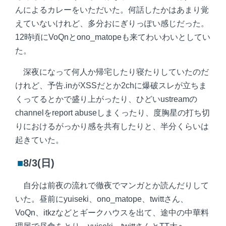
んによるカレーをいただいた。何話したかはあまり覚
えていないけれど、多分おにぎりっぽい感じだった。
12時頃にVoQnとono_matopeも来てわいわいとしてい
た。
深夜になって何人か帰宅したり寝たりしていたのだ
けれど、予告.inがXSSだとか2chに爆破スレが立ちま
くってるとかで盛り上がったり、ひどいustreamの
channelをreport abuseしまくったり、度胸星の打ち切
りにおけるがっかり感を共有したりと、半分くらいは
起きていた。
■
8/3(日)
自分は前夜の流れで徹夜でマンガとか読んだりして
いた。昼前にyuiseki、ono_matope、twittさん、
VoQn、itkzなどとギークハウスを出て、途中の中華料