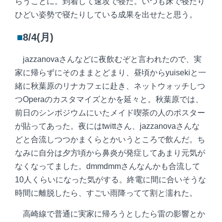
らうことに。到着して速攻で寝た。いつも床で寝たり
ひどい姿勢で寝たりしている成果を出せたと思う。
■
8/4(月)
jazzanovaさんなどに夜飲むぞと言われたので、実
家に帰らずにそのままとどまり、昼頃からyuisekiと一
緒に秋葉原のリナカフェに赴き、ネットウォッチしつ
つOperaのカスタマイズとかを延々と。秋葉原では、
前日のシンポジウムにいたメイド喫茶の人のポスター
が貼ってあった。夜にはtwittさん、jazzanovaさんな
どと合流しつつかまくらとかいうところで飲んだ。ち
なみに自分は夕方頃から鼻炎が発症してあまり元気が
なくなってました。dmmdmmさんなんかも合流して
10人くらいになった気がする。終電に間に合いそうな
時間に離脱したら、すごい雨降ってて割と濡れた。
高崎線で普通に実家に帰ろうとしたら雷の影響とか