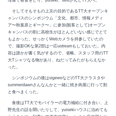
理屋で昼食をとり、yuiseki、twittさんとTT大へ。
そしてそもそもの上京の目的であるTT大オープンキ
ャンパスのシンポジウム「文化、都市、情報メディ
ア〜秋葉原とギーク〜」に参加(観客として)オープン
キャンパスの割に高校生がほとんどいない感じでとて
もよかった。せっかくWebカメラを持参していたの
で、撮影OKな第2部は一応ustreamもしておいた。内
容は誰かが書く気がするので、省略。スタッフ用のTT
大Tシャツなる物があり、ねだってみたがもらえなか
った。
シンポジウムの後はsigewoなどのTT大クラスタや
summerdawnさんなんかと一緒に焼き肉屋に行って割
と食べまくった。
食後はTT大でモバイラーの電力補給に付き合い、上
野先生の話を聞いたりして、yuisekiハウスに泊めても