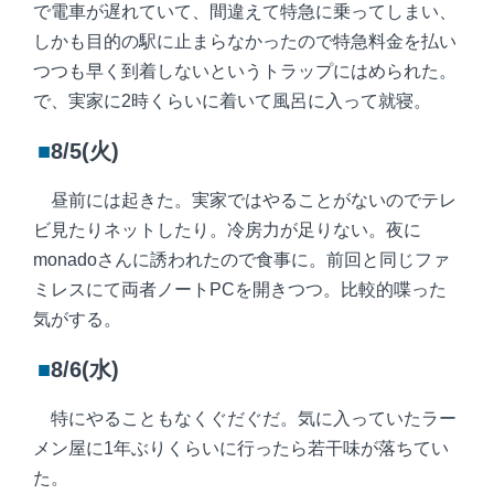
で電車が遅れていて、間違えて特急に乗ってしまい、
しかも目的の駅に止まらなかったので特急料金を払い
つつも早く到着しないというトラップにはめられた。
で、実家に2時くらいに着いて風呂に入って就寝。
■
8/5(火)
昼前には起きた。実家ではやることがないのでテレ
ビ見たりネットしたり。冷房力が足りない。夜に
monadoさんに誘われたので食事に。前回と同じファ
ミレスにて両者ノートPCを開きつつ。比較的喋った
気がする。
■
8/6(水)
特にやることもなくぐだぐだ。気に入っていたラー
メン屋に1年ぶりくらいに行ったら若干味が落ちてい
た。