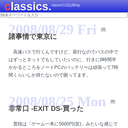
classics.
oqunoの日記/Blog
2008/08/29 Fri
諸事情で東京に
高速バスで行くんですけど、昼行なのでバスの中で
はずっとネットでもしていたいのに、行きに8時間半
かかるところをノートPCのバッテリーは頑張って7時
間くらいしか持たないので困ってます。
2008/08/25 Mon
非常口 -EXIT DS-買った
普段は「ゲーム一本に5000円(笑)」みたいな感じで