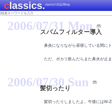
classics.
oqunoの日記/Blog
2006/07/31 Mon
スパムフィルター導入
鼻炎になりながら昼寝している間にト
ただ、ポカリ飲んだらまた鼻水が止ま
2006/07/30 Sun
髪切ったり
髪切ったりしましたよ。午後にはW-Z