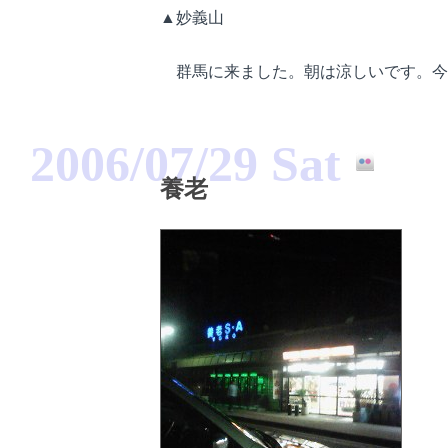
▲妙義山
群馬に来ました。朝は涼しいです。今
2006/07/29 Sat
養老