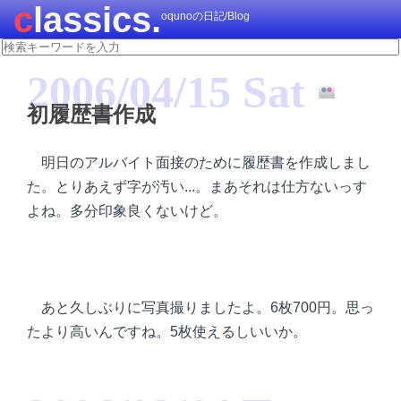
classics.
oqunoの日記/Blog
2006/04/15 Sat
初履歴書作成
明日のアルバイト面接のために履歴書を作成しまし
た。とりあえず字が汚い...。まあそれは仕方ないっす
よね。多分印象良くないけど。
あと久しぶりに写真撮りましたよ。6枚700円。思っ
たより高いんですね。5枚使えるしいいか。