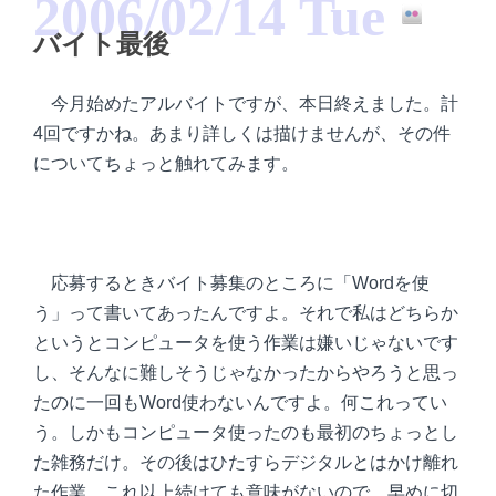
2006/02/14 Tue
バイト最後
今月始めたアルバイトですが、本日終えました。計
4回ですかね。あまり詳しくは描けませんが、その件
についてちょっと触れてみます。
応募するときバイト募集のところに「Wordを使
う」って書いてあったんですよ。それで私はどちらか
というとコンピュータを使う作業は嫌いじゃないです
し、そんなに難しそうじゃなかったからやろうと思っ
たのに一回もWord使わないんですよ。何これってい
う。しかもコンピュータ使ったのも最初のちょっとし
た雑務だけ。その後はひたすらデジタルとはかけ離れ
た作業。これ以上続けても意味がないので、早めに切