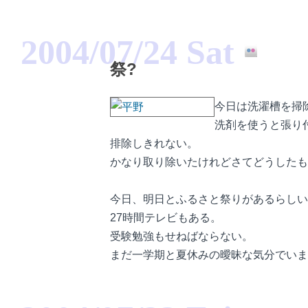
2004/07/24 Sat
祭?
今日は洗濯槽を掃
洗剤を使うと張り
排除しきれない。
かなり取り除いたけれどさてどうしたも
今日、明日とふるさと祭りがあるらしい
27時間テレビもある。
受験勉強もせねばならない。
まだ一学期と夏休みの曖昧な気分でいま