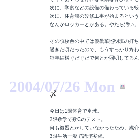
次に、学食などの設備の備わっている蛟
次に、体育館の改修工事が始まるという
なんかロッカーとかある。やたら汚い。
その頃校舎の中では優曇華照明班の打ち
過ぎた頃だったので、もうすっかり終わ
毎年結構ぐだぐだで何とか照明してるん
2004/07/26 Mon
〆
今日は1限体育で卓球。
2限数学で数Cのテスト。
何も復習とかしていなかったため、媒介
3限生活一般で調理実習。