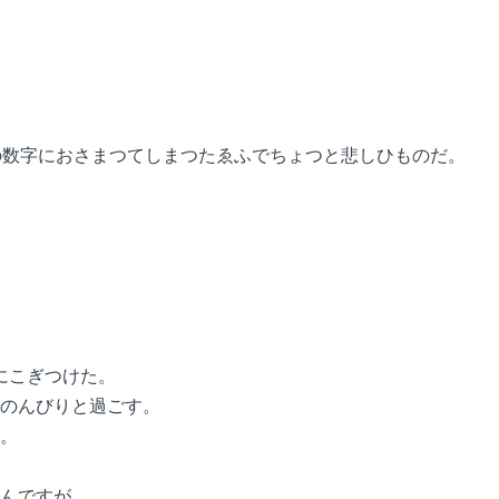
の数字におさまつてしまつたゑふでちょつと悲しひものだ。
にこぎつけた。
のんびりと過ごす。
。
んですが…。