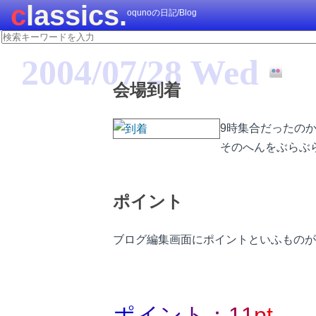
classics.
oqunoの日記/Blog
2004/07/28 Wed
会場到着
9時集合だったの
そのへんをぶらぶ
ポイント
ブログ編集画面にポイントといふものが
ポ
イ
ン
ト
：
1
1
p
t