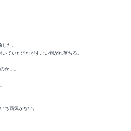
除した。
付いていた汚れがすごい剥がれ落ちる。
のか…。
。
いち覇気がない。