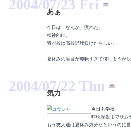
2004/07/23 Fri
あぁ
今日は、なんか、疲れた。
精神的に。
我が校は高校野球負けたらしい。
夏休みの境目が曖昧すぎて何しようか決
2004/07/22 Thu
気力
今日も学校。
昨晩深夜までサム
もう友人達は夏休み気分だというのに自