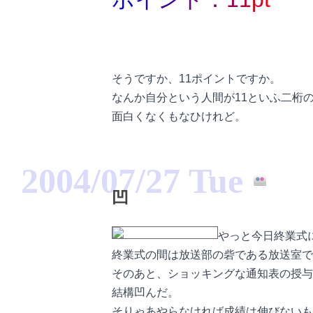
そうですか、11ポイントですか。
なんか自分という人間が11といふ二桁
面白くなくもなひけれど。
2004/07/27 Tue
凹
やっと今日終業式
終業式の間は放送部の砦である放送室で
そのあと、ショッキングな通知表の授与
結構凹んだ。
そりゃあやらなければ成績は伸びないも