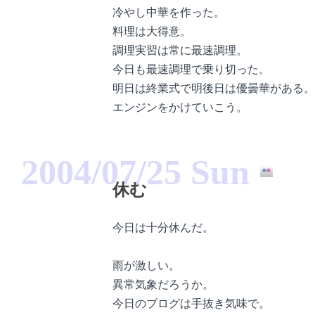
冷やし中華を作った。
料理は大得意。
調理実習は常に最速調理。
今日も最速調理で乗り切った。
明日は終業式で明後日は優曇華がある。
エンジンをかけていこう。
2004/07/25 Sun
休む
今日は十分休んだ。
雨が激しい。
異常気象だろうか。
今日のブログは手抜き気味で。